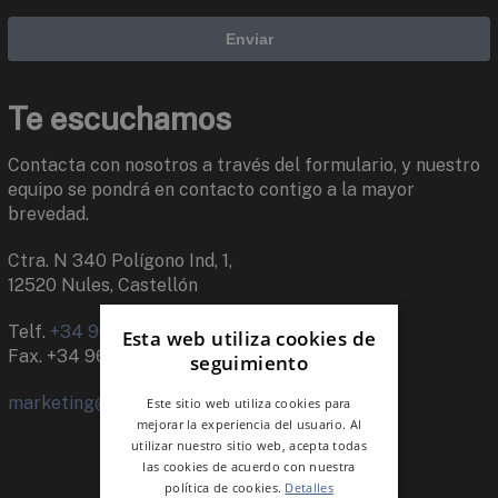
Te escuchamos
Contacta con nosotros a través del formulario, y nuestro
equipo se pondrá en contacto contigo a la mayor
brevedad.
Ctra. N 340 Polígono Ind, 1,
12520 Nules, Castellón
Telf.
+34 964 659 500
Esta web utiliza cookies de
Fax. +34 964 674 245
seguimiento
marketing@keraben.com
Este sitio web utiliza cookies para
mejorar la experiencia del usuario. Al
utilizar nuestro sitio web, acepta todas
las cookies de acuerdo con nuestra
política de cookies.
Detalles