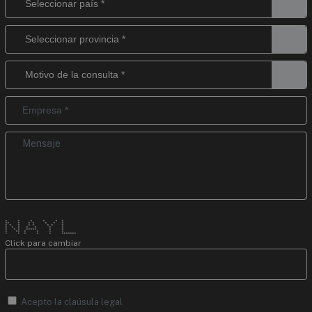
* * * * * *
** * * * * * *
* * * * * * * *
* * * * * * *
* * * ***** * *
* ** * * * *
* * * * * *******
Click para cambiar
Acepto la
claúsula legal