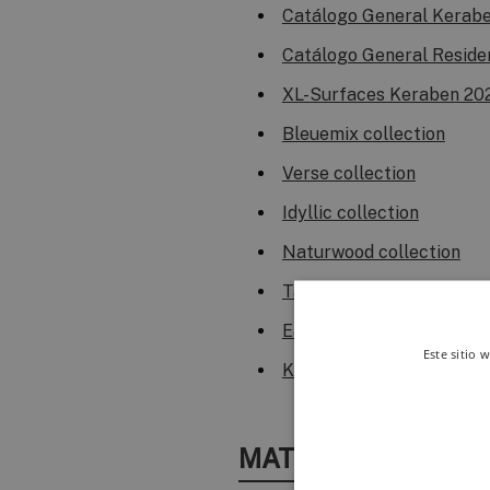
Catálogo General Kerab
Catálogo General Resid
XL-Surfaces Keraben 20
Bleuemix collection
Verse collection
Idyllic collection
Naturwood collection
Tapiz collection
Easy Cleaning
Este sitio 
Keraben Systems
MATERIAL TÉCNICO