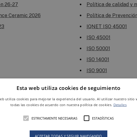
en 26-27
Política de calidad y
ence Ceramic 2026
Política de Prevenció
23
IQNET ISO 45001
ISO 45001
ISO 50001
ISO 14001
ISO 9001
DITE
Esta web utiliza cookies de seguimiento
UPEC
web utiliza cookies para mejorar la experiencia del usuario. Al utilizar nuestro sitio
todas las cookies de acuerdo con nuestra política de cookies.
Detalles
ESTRICTAMENTE NECESARIAS
ESTADÍSTICAS
ACEPTAR TODAS Y SEGUIR NAVEGANDO