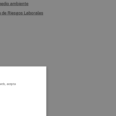
 medio ambiente
n de Riesgos Laborales
 web, acepta