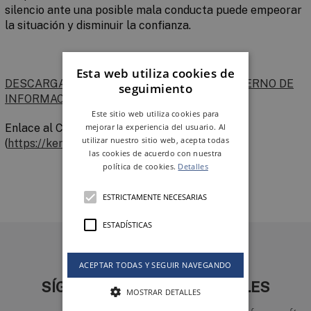
silencio ante una posible mala conducta puede empeorar
la situación y disminuir la confianza.
Esta web utiliza cookies de
DESCARGAR LA POLÍTICA DEL SISTEMA INTERNO DE
seguimiento
INFORMACIÓN.
Este sitio web utiliza cookies para
Enlace al Canal Interno de Información
mejorar la experiencia del usuario. Al
utilizar nuestro sitio web, acepta todas
(
https://keraben.integrityline.com
)
las cookies de acuerdo con nuestra
política de cookies.
Detalles
ESTRICTAMENTE NECESARIAS
ESTADÍSTICAS
ACEPTAR TODAS Y SEGUIR NAVEGANDO
SÍGUENOS EN REDES SOCIALES
MOSTRAR DETALLES