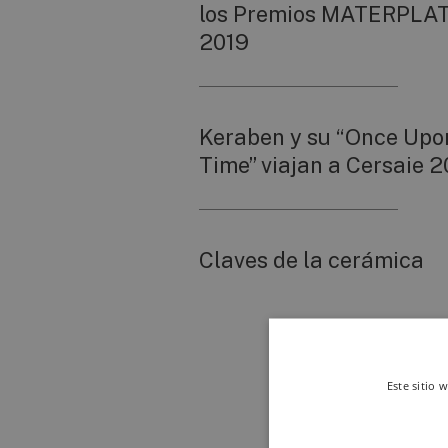
los Premios MATERPLA
2019
Keraben y su “Once Upo
Time” viajan a Cersaie 2
Claves de la cerámica
Este sitio 