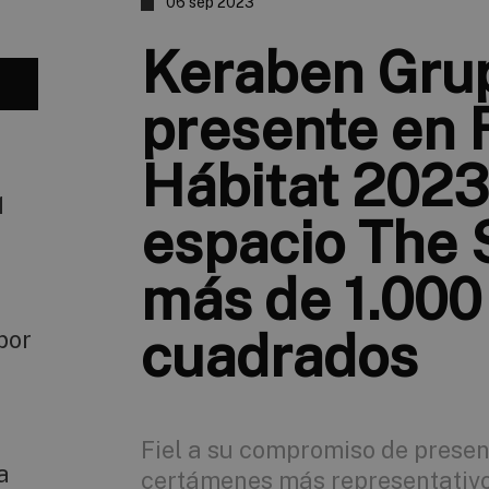
06 sep 2023
Keraben Gru
presente en 
Hábitat 2023
1
espacio The 
más de 1.000
cuadrados
por
Fiel a su compromiso de presenc
a
certámenes más representativo