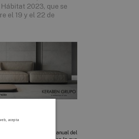
 Hábitat 2023, que se
e el 19 y el 22 de
idad
 web, acepta
at ha crecido a un ritmo anual del