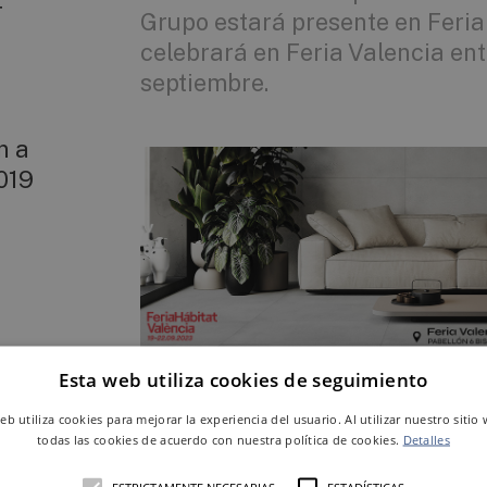
T
Grupo estará presente en Feria
celebrará en Feria Valencia entr
septiembre.
n a
019
Esta web utiliza cookies de seguimiento
Feria Hábitat
, referente del diseño de cal
web utiliza cookies para mejorar la experiencia del usuario. Al utilizar nuestro sitio
todas las cookies de acuerdo con nuestra política de cookies.
Detalles
Desde su reactivación en 2017, Feria Hábit
ESTRICTAMENTE NECESARIAS
ESTADÍSTICAS