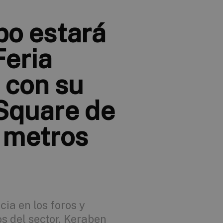
po estará
Feria
 con su
Square de
 metros
ia en los foros y
s del sector, Keraben