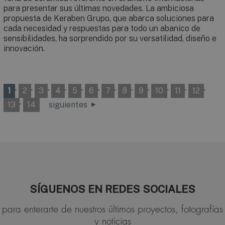
para presentar sus últimas novedades. La ambiciosa
propuesta de Keraben Grupo, que abarca soluciones para
cada necesidad y respuestas para todo un abanico de
sensibilidades, ha sorprendido por su versatilidad, diseño e
innovación.
·
·
·
·
·
·
·
·
·
·
·
·
1
2
3
4
5
6
7
8
9
10
11
12
·
13
14
siguientes
SÍGUENOS EN REDES SOCIALES
para enterarte de nuestros últimos proyectos, fotografías
y noticias