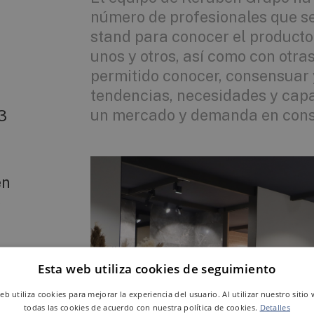
número de profesionales que s
stand para conocer el producto
unos y otros, así como con otra
permitido conocer, consensuar 
tendencias, necesidades y cap
un mercado y demanda en const
3
en
e
Esta web utiliza cookies de seguimiento
web utiliza cookies para mejorar la experiencia del usuario. Al utilizar nuestro sitio
todas las cookies de acuerdo con nuestra política de cookies.
Detalles