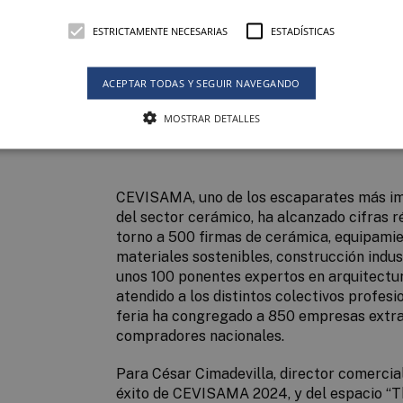
ESTRICTAMENTE NECESARIAS
ESTADÍSTICAS
ACEPTAR TODAS Y SEGUIR NAVEGANDO
MOSTRAR DETALLES
CEVISAMA, uno de los escaparates más imp
del sector cerámico, ha alcanzado cifras r
torno a 500 firmas de cerámica, equipamie
materiales sostenibles, construcción indust
unos 100 ponentes expertos en arquitectur
atendido a los distintos colectivos profesi
feria ha congregado a 850 empresas extr
compradores nacionales.
Para César Cimadevilla, director comercia
éxito de CEVISAMA 2024, y del espacio “