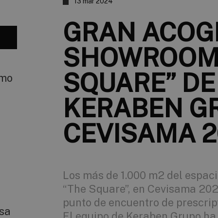
13 mar 2024
GRAN ACOGI
SHOWROOM
SQUARE” DE
smo
KERABEN G
CEVISAMA 2
Los más de 1.000 m2 del espac
“The Square”, en Cevisama 202
punto de encuentro de prescript
sa
El equipo de Keraben Grupo ha