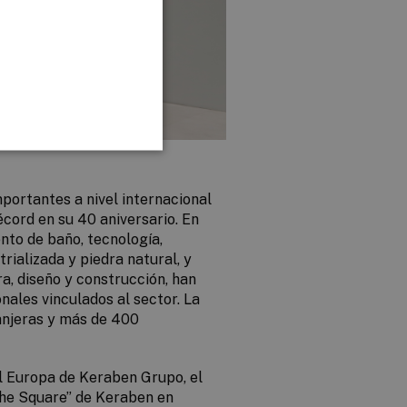
ortantes a nivel internacional
écord en su 40 aniversario. En
nto de baño, tecnología,
rializada y piedra natural, y
a, diseño y construcción, han
onales vinculados al sector. La
anjeras y más de 400
l Europa de Keraben Grupo, el
The Square” de Keraben en