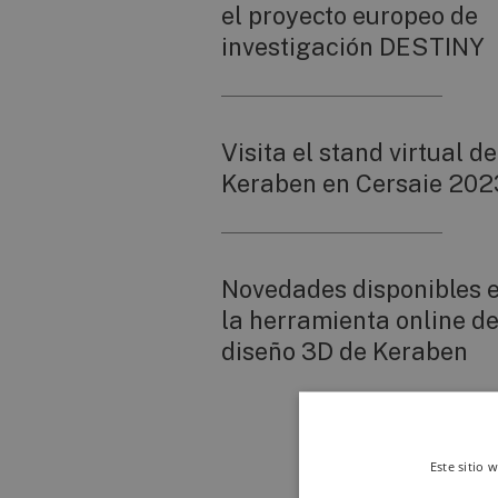
el proyecto europeo de
investigación DESTINY
Visita el stand virtual de
Keraben en Cersaie 202
Novedades disponibles 
la herramienta online d
diseño 3D de Keraben
Este sitio 