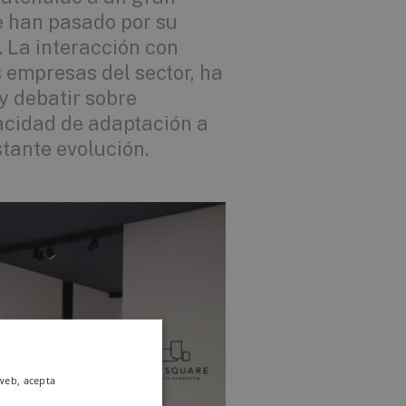
e han pasado por su
. La interacción con
s empresas del sector, ha
y debatir sobre
acidad de adaptación a
ante evolución.
 web, acepta