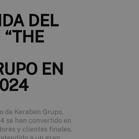
DA DEL
 “THE
RUPO EN
024
io de Keraben Grupo,
4 se han convertido en
ores y clientes finales.
 atendido a un gran