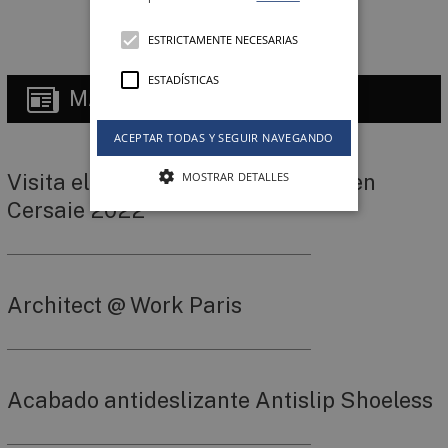
ESTRICTAMENTE NECESARIAS
ESTADÍSTICAS
MÁS
NOTICIAS
ACEPTAR TODAS Y SEGUIR NAVEGANDO
Visita el stand virtual de Keraben en
MOSTRAR DETALLES
Cersaie 2022
Architect @ Work Paris
Acabado antideslizante Antislip Shoeless