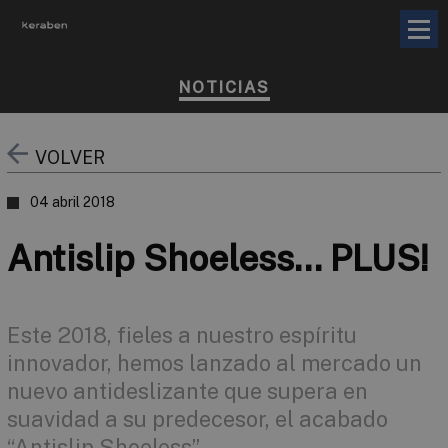
NOTICIAS
VOLVER
04 abril 2018
Antislip Shoeless... PLUS!
Este 2018, fieles a nuestro espíritu
innovador, hemos lanzado al mercado un
nuevo antideslizante que supera en
suavidad a su predecesor, el acabado
“Antislip Shoeless”.