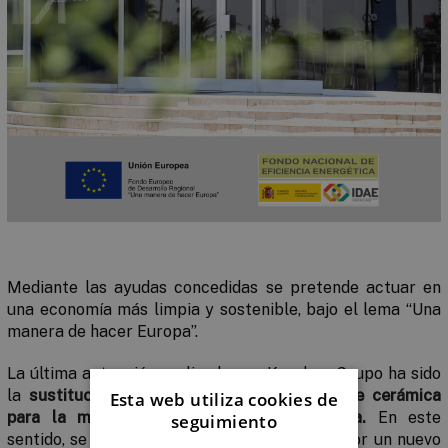
Mediante las ayudas concedidas se pretende actuar en
una economía más limpia y sostenible, bajo el lema “Una
manera de hacer Europa”.
La última actuación realizada por Keraben Grupo ha sido
la
sustitución de un horno de producción de cerámica
Esta web utiliza cookies de
para la mejora de la eficiencia energética.
En este
seguimiento
sentido,
se ha sustituido un horno cerámico por un nuevo