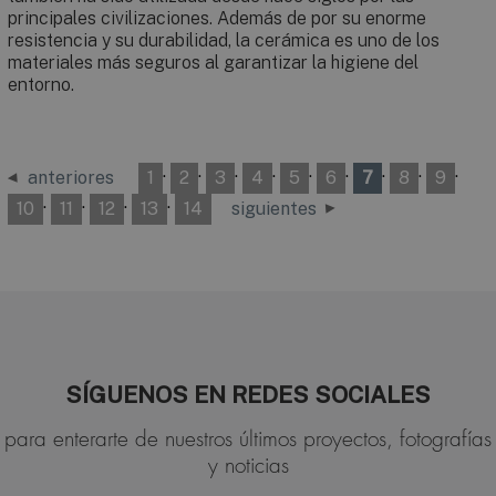
principales civilizaciones. Además de por su enorme
resistencia y su durabilidad, la cerámica es uno de los
materiales más seguros al garantizar la higiene del
entorno.
·
·
·
·
·
·
·
·
·
anteriores
1
2
3
4
5
6
7
8
9
·
·
·
·
10
11
12
13
14
siguientes
SÍGUENOS EN REDES SOCIALES
para enterarte de nuestros últimos proyectos, fotografías
y noticias