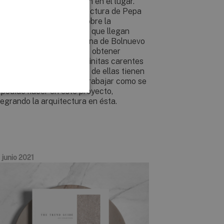
a casa que toma posición en el lugar.
sde el estudio de arquitectura de Pepa
az se quiso reflexionar sobre la
cesidad imperiosa con la que llegan
chos habitantes de la zona de Bolnuevo
 Mazarrón (Murcia), la de obtener
perficies horizontales infinitas carentes
 lugar, cuando la mayoría de ellas tienen
pografías que permiten trabajar como se
 podido hacer en este proyecto,
tegrando la arquitectura en ésta.
 junio 2021