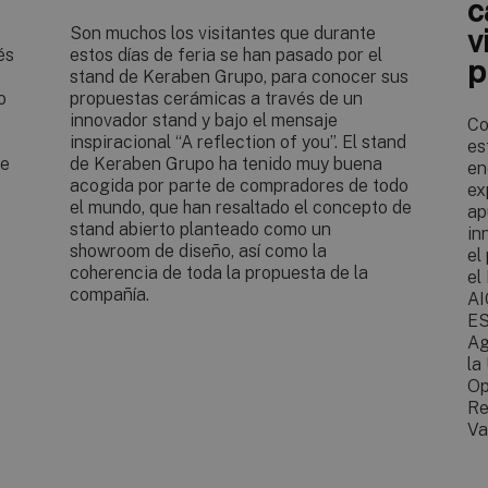
c
Son muchos los visitantes que durante
v
és
estos días de feria se han pasado por el
p
stand de Keraben Grupo, para conocer sus
o
propuestas cerámicas a través de un
innovador stand y bajo el mensaje
Co
inspiracional “A reflection of you”. El stand
es
ue
de Keraben Grupo ha tenido muy buena
en
acogida por parte de compradores de todo
ex
el mundo, que han resaltado el concepto de
ap
stand abierto planteado como un
in
showroom de diseño, así como la
el
coherencia de toda la propuesta de la
el
compañía.
AI
ES
Ag
la
Op
Re
Va