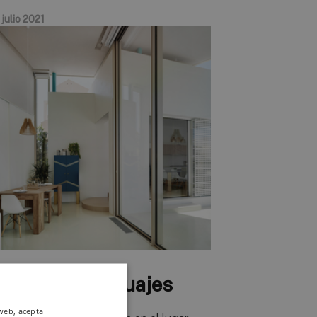
julio 2021
asa Dos Lenguajes
 web, acepta