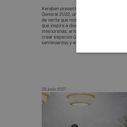
Keraben presenta su nuevo Catálogo
General 21/22, una excelente herramient
de venta que nos posiciona como la mus
que inspira a diseñadores, arquitectos,
interioristas, artistas y personas como tú,
crear espacios únicos donde expresar tu
sentimientos y emociones.
28 junio 2021