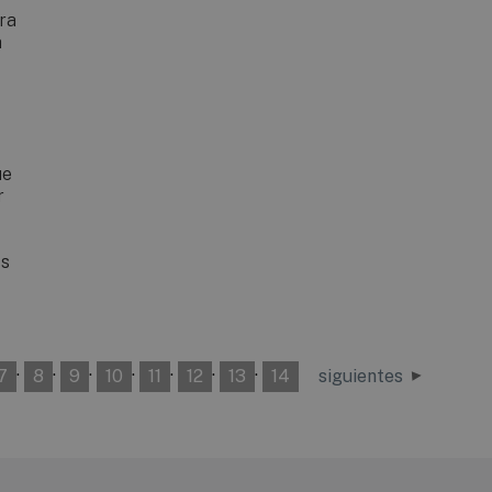
ra
a
ue
r
os
·
·
·
·
·
·
·
7
8
9
10
11
12
13
14
siguientes