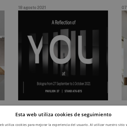
18 agosto 2021
07 
l
Keraben Grupo apuesta
C
Esta web utiliza cookies de seguimiento
por piezas que revelan
web utiliza cookies para mejorar la experiencia del usuario. Al utilizar nuestro sitio