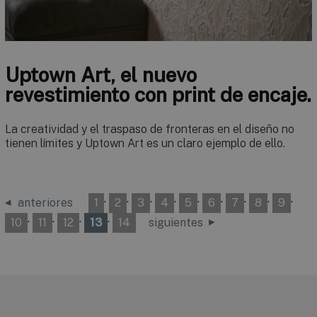
Uptown Art, el nuevo
revestimiento con print de encaje.
La creatividad y el traspaso de fronteras en el diseño no
tienen límites y Uptown Art es un claro ejemplo de ello.
·
·
·
·
·
·
·
·
·
anteriores
1
2
3
4
5
6
7
8
9
·
·
·
·
10
11
12
13
14
siguientes