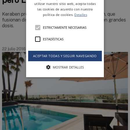
utilizar nuestro sitio web, acepta todas
las cookies de acuerdo con nuestra
Keraben presenta sus nuevos formatos Premium, que
política de cookies.
Detalles
fusionan diseño, estilo, naturalidad y elegancia en grandes
dosis.
ESTRICTAMENTE NECESARIAS
ESTADÍSTICAS
22 julio 2016
ACEPTAR TODAS Y SEGUIR NAVEGANDO
MOSTRAR DETALLES