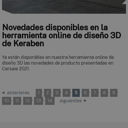
Novedades disponibles en la
herramienta online de diseño 3D
de Keraben
Ya están disponibles en nuestra herramienta online de
diseño 3D las novedades de producto presentadas en
Cersaie 2021.
·
·
·
·
·
·
·
·
·
anteriores
1
2
3
4
5
6
7
8
9
·
·
·
·
10
11
12
13
14
siguientes