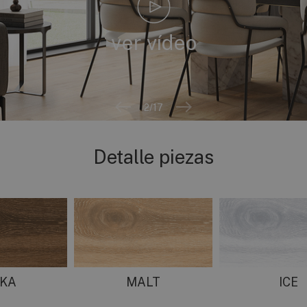
ver vídeo
2
/17
Detalle piezas
KA
MALT
ICE