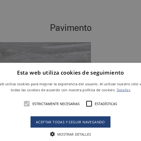
Pavimento
Esta web utiliza cookies de seguimiento
SMOKE
web utiliza cookies para mejorar la experiencia del usuario. Al utilizar nuestro sitio
120 X 20 cm
todas las cookies de acuerdo con nuestra política de cookies.
Detalles
Ref. P0002473
ESTRICTAMENTE NECESARIAS
ESTADÍSTICAS
ACEPTAR TODAS Y SEGUIR NAVEGANDO
MOSTRAR DETALLES