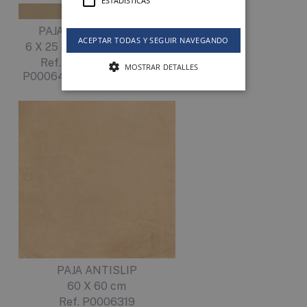
ESTADÍSTICAS
PAJA
BARRO
ACEPTAR TODAS Y SEGUIR NAVEGANDO
6 X 25 cm
6 X 25 cm
Ref.
Ref.
MOSTRAR DETALLES
P0006476
P0006478
PAJA ANTISLIP
60 X 60 cm
Ref. P0006319