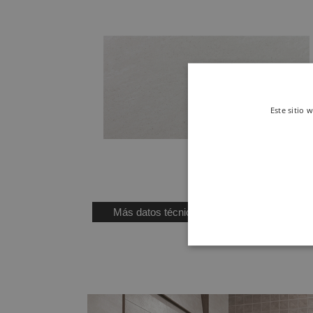
Este sitio 
BLANCO (PB)
30 X 60 cm
Ref. KEE05000
Más datos técnicos