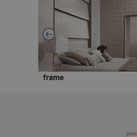
frame
para